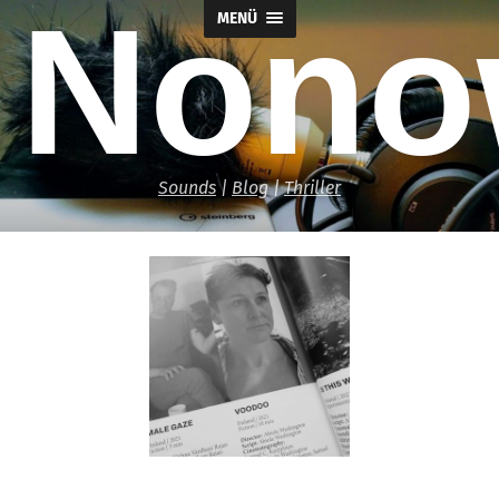
Nono
MENÜ
Sounds
|
Blog
|
Thriller