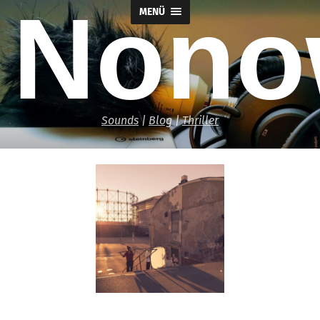
Nono
MENÜ
Sounds
|
Blog
|
Thriller