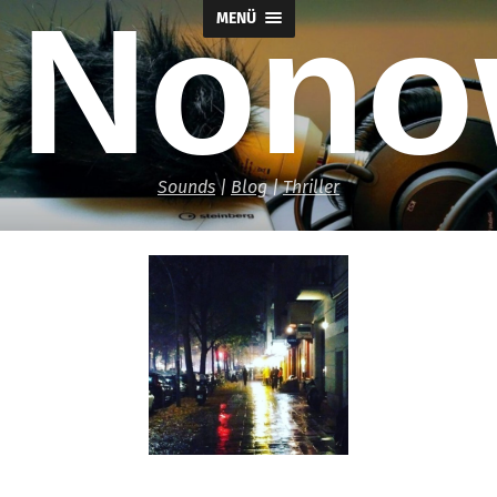
Nono
MENÜ
Sounds
|
Blog
|
Thriller